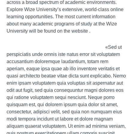
across a broad spectrum of academic environments.
Explore Wize University’s extensive, world-class online
learning opportunities. The most current information
about many academic programs of study at the Wize
University will be found on the website .
«Sed ut
perspiciatis unde omnis iste natus error sit voluptatem
accusantium doloremque laudantium, totam rem
aperiam, eaque ipsa quae ab illo inventore veritatis et
quasi architecto beatae vitae dicta sunt explicabo. Nemo
enim ipsam voluptatem quia voluptas sit aspernatur aut
odit aut fugit, sed quia consequuntur magni dolores eos
qui ratione voluptatem sequi nesciunt. Neque porro
quisquam est, qui dolorem ipsum quia dolor sit amet,
consectetur, adipisci velit, sed quia non numquam eius
modi tempora incidunt ut labore et dolore magnam
aliquam quaerat voluptatem. Ut enim ad minima veniam,
quis nostrum exercitationem ullam corporis suscipit