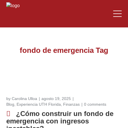
fondo de emergencia Tag
by
Carolina Ulloa
agosto 19, 2025
Blog
,
Experiencia UTH Florida
,
Finanzas
0 comments
¿Cómo construir un fondo de
emergencia con ingresos