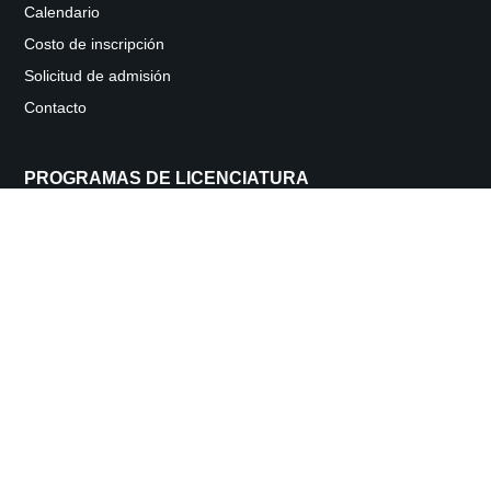
Calendario
Costo de inscripción
Solicitud de admisión
Contacto
PROGRAMAS DE LICENCIATURA
Licenciatura en Administración de Empresas
Licenciatura en Administración de Recursos Humanos
Licenciatura en Mercadeo
PROGRAMAS DE MAESTRÍA
Máster en Administración de Recursos Humanos
Máster en Administración y Mercadeo
Máster en Administración y Finanzas
Master en Administración y Negocios Internacionales