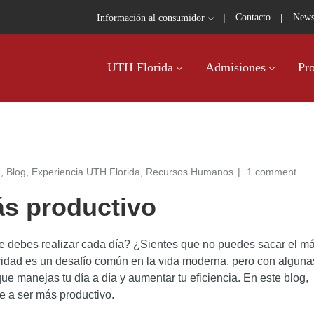
|
|
Contacto
News
Información al consumidor
UTH Florida
Admisiones
Pr
n
,
Blog
,
Experiencia UTH Florida
,
Recursos Humanos
1 comment
ás productivo
ue debes realizar cada día? ¿Sientes que no puedes sacar el m
vidad es un desafío común en la vida moderna, pero con alguna
ue manejas tu día a día y aumentar tu eficiencia. En este blog,
e a ser más productivo.