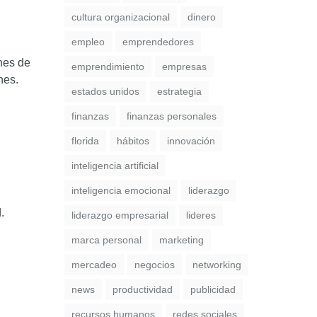
cultura organizacional
dinero
empleo
emprendedores
ones de
emprendimiento
empresas
nes.
estados unidos
estrategia
finanzas
finanzas personales
florida
hábitos
innovación
inteligencia artificial
inteligencia emocional
liderazgo
.
liderazgo empresarial
lideres
marca personal
marketing
mercadeo
negocios
networking
news
productividad
publicidad
recursos humanos
redes sociales