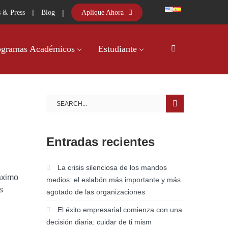
|
|
Aplique Ahora
 & Press
Blog
ogramas Académicos
Estudiante
Entradas recientes
La crisis silenciosa de los mandos
áximo
medios: el eslabón más importante y más
s
agotado de las organizaciones
El éxito empresarial comienza con una
decisión diaria: cuidar de ti mism