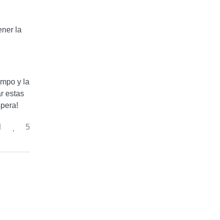
ener la
empo y la
r estas
spera!
5