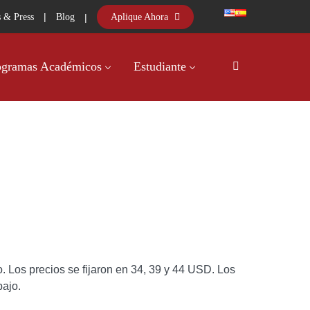
|
|
Aplique Ahora
 & Press
Blog
ogramas Académicos
Estudiante
. Los precios se fijaron en 34, 39 y 44 USD. Los
bajo.