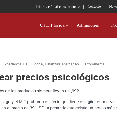
|
|
Contacto
News
Información al consumidor
UTH Florida
Admisiones
Pr
g
,
Experiencia UTH Florida
,
Finanzas
,
Mercadeo
0 comments
ear precios psicológicos
s de los productos siempre llevan un ,99?
icago y el MIT
probaron el efecto que tiene el dígito redondeado
nían el precio de 39 USD, a pesar de que existía un precio más 