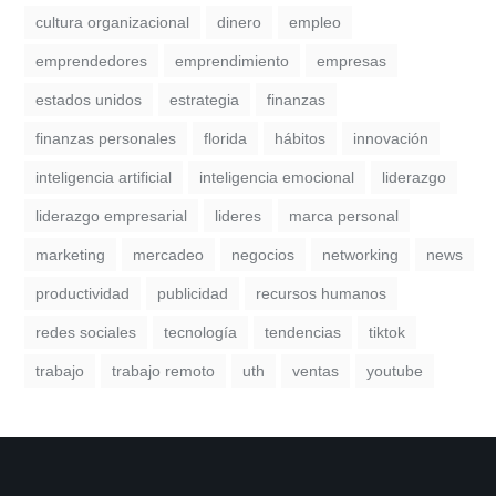
cultura organizacional
dinero
empleo
emprendedores
emprendimiento
empresas
estados unidos
estrategia
finanzas
finanzas personales
florida
hábitos
innovación
inteligencia artificial
inteligencia emocional
liderazgo
liderazgo empresarial
lideres
marca personal
marketing
mercadeo
negocios
networking
news
productividad
publicidad
recursos humanos
redes sociales
tecnología
tendencias
tiktok
trabajo
trabajo remoto
uth
ventas
youtube