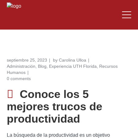
septiembre 25, 2023
by
Carolina Ulloa
Administración
,
Blog
,
Experiencia UTH Florida
,
Recursos
Humanos
0 comments
Conoce los 5
mejores trucos de
productividad
La búsqueda de la productividad es un objetivo