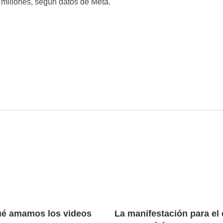
4 millones, según datos de Meta.
ué amamos los videos
La manifestación para el 