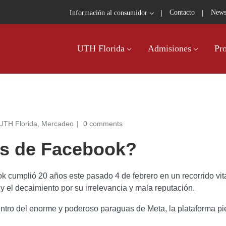
|
|
Contacto
News
Información al consumidor
UTH Florida
Admisiones
Pr
UTH Florida
,
Mercadeo
0 comments
es de Facebook?
cumplió 20 años este pasado 4 de febrero en un recorrido vital 
y el decaimiento por su irrelevancia y mala reputación.
tro del enorme y poderoso paraguas de Meta, la plataforma pier