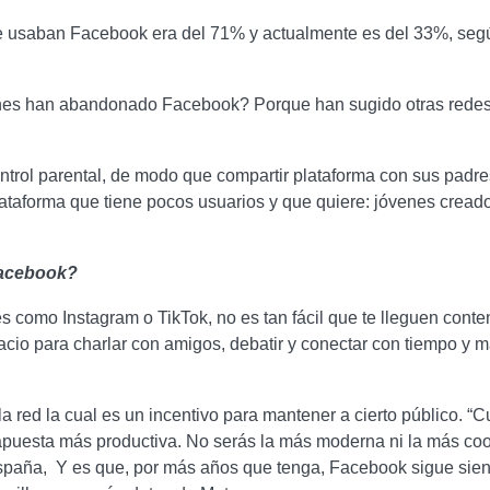
e usaban Facebook era del 71% y actualmente es del 33%, segú
nes han abandonado Facebook? Porque han sugido otras redes
ntrol parental, de modo que compartir plataforma con sus padre
ataforma que tiene pocos usuarios y que quiere: jóvenes cread
Facebook?
les como Instagram o TikTok, no es tan fácil que te lleguen cont
pacio para charlar con amigos, debatir y conectar con tiempo 
 la red la cual es un incentivo para mantener a cierto público. 
apuesta más productiva. No serás la más moderna ni la más co
España, Y es que, por más años que tenga, Facebook sigue sien