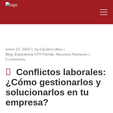
enero 13, 2024
by
Carolina Ulloa
Blog
,
Experiencia UTH Florida
,
Recursos Humanos
5 comments
Conflictos laborales:
¿Cómo gestionarlos y
solucionarlos en tu
empresa?